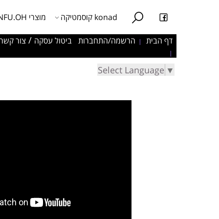
konad קוסמטיקה
מוצרי NFU.OH
/
דף הבית
הרשמה/התחברות
ביטול עסקה
צור קשר
|
|
Select Language
▼