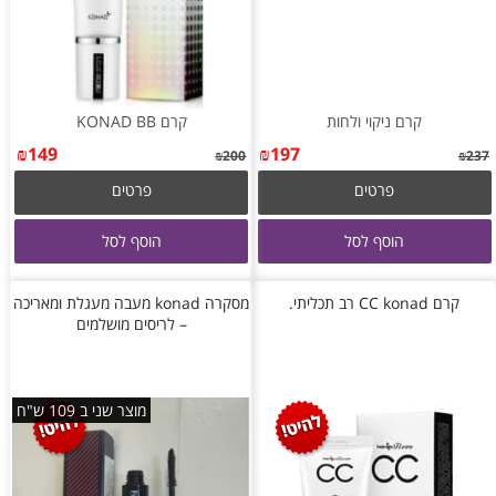
קרם ניקוי ולחות
קרם KONAD BB
₪
149
₪
197
₪
200
₪
237
פרטים
פרטים
הוסף לסל
הוסף לסל
קרם CC konad רב תכליתי.
מסקרה konad מעבה מעגלת ומאריכה
– לריסים מושלמים
מוצר שני ב 109 ש"ח