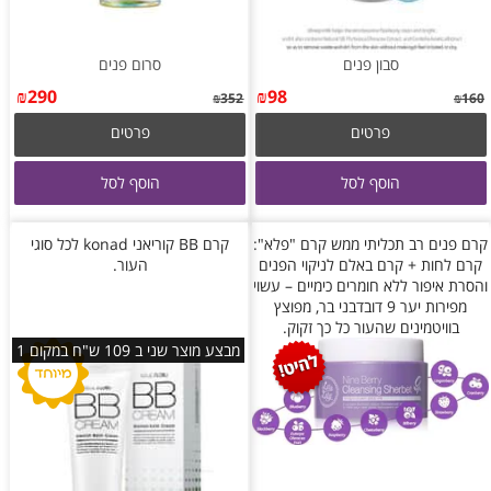
סבון פנים
סרום פנים
₪
290
₪
98
₪
352
₪
160
פרטים
פרטים
הוסף לסל
הוסף לסל
קרם פנים רב תכליתי ממש קרם "פלא":
קרם BB קוריאני konad לכל סוגי
קרם לחות + קרם באלם לניקוי הפנים
העור.
והסרת איפור ללא חומרים כימיים – עשוי
מפירות יער 9 דובדבני בר, מפוצץ
בוויטמינים שהעור כל כך זקוק.
מבצע מוצר שני ב 109 ש"ח במקום 1