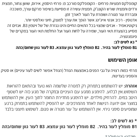
קומפלקס תמציות פרחים - הקומפלקס מורכב מ: פרחי היסמין, אירוס, שושן צחור, תמצית
ורדים ותמצית שורש הקונג'ק.
תמצית עשירה זו מסייעת בשיפור מרקם עורך, משככה
ומבררת עור מגורה ושומרת על העור לאורך זמן.
אדנוסין - רכיב אנטי אייג'ינג אשר הופך את עורך למוצק, חיוני ואלסטי יותר.
ניקוטינאמיד - אנזים שמצוי בכל התאים החיים והינו נגזרת של של ויטמין B3.
אנזים זה
מסייע בהצערת תאי העור, שמירה על לחות העור ועל החלמת תאי העור במקרים של
פיגמנטציה.
* נא לשים לב:
B1 מומלץ לעור בהיר. B2 מומלץ לעור גוון עמצא. B3 לעור גוון שחום/כהה
אופן השימוש
מרחי כמות רצויה על גבי הפנים באמצעות הנוזל (הנוזל אפשר לשים לעור עיניים) או סטיק
והספיגי בעדינות.
אזהרה:
יש להשתמש בתמרוק רק למטרה שלשמה הוא נועד ובהתאם להוראות
השימוש.אין לבלוע. להימנע ממגע עם העיניים ובמקרה של מגע כזה יש לשטוף
היטב במים. להרחיק מילדים. יש להימנע מחדירת החומר לתוך העין. אין להשתמש
במוצר אם ידועה רגישות לאחד מהמרכיבים. יש להפסיק להשתמש בתמרוק ברגע
שמופיעים סימני גירוי. אין להשתמש על עור מגורה או פגום. לשימוש חיצוני בלבד
* נא לשים לב:
B1 מומלץ לעור בהיר. B2 מומלץ לעור גוון עמצא. B3 לעור גוון שחום/כהה