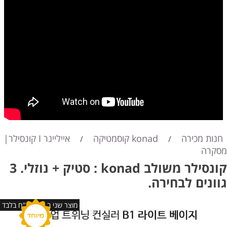
חנות מכירה
konad קוסמטיקה
אייליינר I קונסילר|
/
/
מסקרה
קונסילר משולב konad : סטיק + נוזלי. 3
גוונים לבחירה.
מוצר שני ב 109 ש"ח בלבד