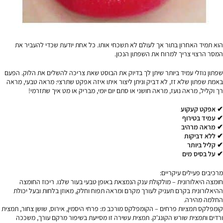
הוא תמיד האחרון בתור אך לעולם לא תשכחי אותו. כל אחת יודעת שכדי להעביר את
המסר הרצוי צריך למרוח את השפתון הנכון.
שפתון נוזלי עמיד ביותר שיתן לך בדיוק את הבוסט שאת צריכה להשלים את הלוק. הפעם
באמת שפתון שלא זז, לא דביק וניתן ליצור איתו איזה אפקט שתרצי: מראה טבעי, מראה
רך וקליל, מראה נועז, מראה חושני או סתם יום יומי, מבריק או מט איך שתזרמי!
✔ אפקט קעקוע
✔ עמיד בטירוף
✔ מראה מרהיב
✔ ללא דביקות
✔ קליל ביותר
✔ על בסיס מים
מרכיבים פעילים עיקריים:
חומצה היאלורונית – מולקולת ענק הנמצאת באופן טבעי בעור שלנו. ריכוז החומצה
ההיאלורונית בקרם תעניק לעורך מקרם ומראה תפוח וחלק, מאוזן בלחות ובעל יכולת
החלמה מהירה.
קומפלקס תמציות פרחים – הקומפלקס מורכב מ: פרחי היסמין, אירוס, שושן צחור, תמצית
ורדים ותמצית שורש הקונג'ק. תמצית עשירה זו מסייעת בשיפור מרקם עורך, משככה