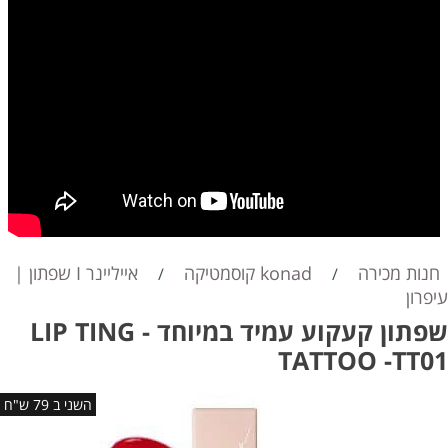
חנות מכירה
konad קוסמטיקה
אייליינר I שפתון |
/
/
עיפרון
שפתון קעקוע עמיד במיוחד - LIP TING
TATTOO -TT01
השני ב 79 ש"ח