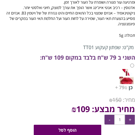
ומרגיעה עור מגורה ושומרת על העור לאורך זמן.
אדנוסין – רכיב אנטי אייג'ינג אשר הופך את עורך למוצק, חיוני ואלסטי יותר.
ניקוטינאמיד – אנזים שמצוי בכל התאים החיים והינו נגזרת של של ויטמין B3. אנזים זה
מסייע בהצערת תאי העור, שמירה על לחות העור ועל החלמת תאי העור במקרים של
פיגמנטציה.
תכולה: 5g
מק"ט:
שפתון קעקוע TT01
השני ב 79 ש"ח בלבד במקום 109 ש"ח:
כן
79₪ +
מחיר:
150
₪
מחיר מבצע:
109
₪
הוסף לסל